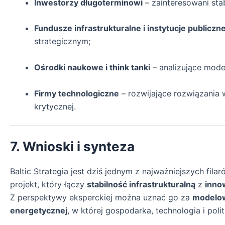
Inwestorzy długoterminowi
– zainteresowani sta
Fundusze infrastrukturalne i instytucje publiczn
strategicznym;
Ośrodki naukowe i think tanki
– analizujące model
Firmy technologiczne
– rozwijające rozwiązania w
krytycznej.
7. Wnioski i synteza
Baltic Strategia jest dziś jednym z najważniejszych fila
projekt, który łączy
stabilność infrastrukturalną
z
inno
Z perspektywy eksperckiej można uznać go za
modelow
energetycznej
, w której gospodarka, technologia i pol