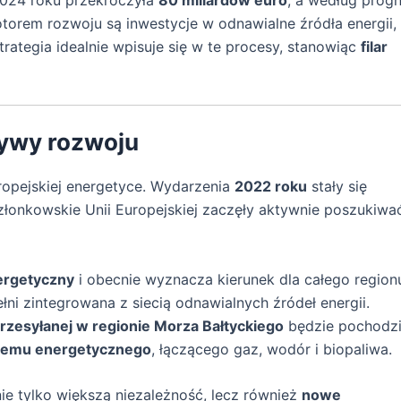
2024 roku przekroczyła
80 miliardów euro
, a według prog
orem rozwoju są inwestycje w odnawialne źródła energii,
Strategia idealnie wpisuje się w te procesy, stanowiąc
filar
tywy rozwoju
ropejskiej energetyce. Wydarzenia
2022 roku
stały się
członkowskie Unii Europejskiej zaczęły aktywnie poszukiwa
ergetyczny
i obecnie wyznacza kierunek dla całego region
ni zintegrowana z siecią odnawialnych źródeł energii.
rzesyłanej w regionie Morza Bałtyckiego
będzie pochodzi
temu energetycznego
, łączącego gaz, wodór i biopaliwa.
ie tylko większą niezależność, lecz również
nowe