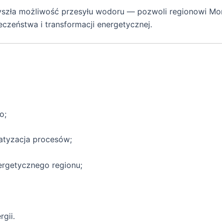
zyszła możliwość przesyłu wodoru — pozwoli regionowi Mo
eczeństwa i transformacji energetycznej.
o;
atyzacja procesów;
ergetycznego regionu;
gii.