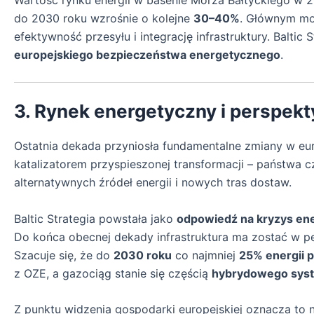
Wartość rynku energii w basenie Morza Bałtyckiego w 
do 2030 roku wzrośnie o kolejne
30–40%
. Głównym mot
efektywność przesyłu i integrację infrastruktury. Baltic 
europejskiego bezpieczeństwa energetycznego
.
3. Rynek energetyczny i perspek
Ostatnia dekada przyniosła fundamentalne zmiany w eu
katalizatorem przyspieszonej transformacji – państwa 
alternatywnych źródeł energii i nowych tras dostaw.
Baltic Strategia powstała jako
odpowiedź na kryzys en
Do końca obecnej dekady infrastruktura ma zostać w peł
Szacuje się, że do
2030 roku
co najmniej
25% energii p
z OZE, a gazociąg stanie się częścią
hybrydowego sys
Z punktu widzenia gospodarki europejskiej oznacza to n