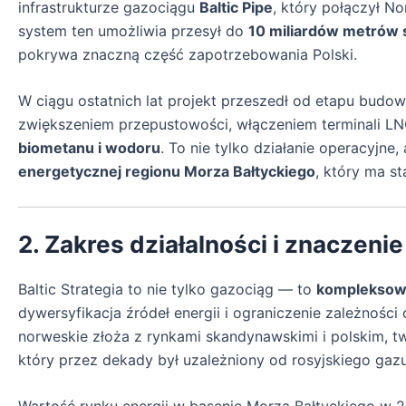
infrastrukturze gazociągu
Baltic Pipe
, który połączył N
system ten umożliwia przesył do
10 miliardów metrów 
pokrywa znaczną część zapotrzebowania Polski.
W ciągu ostatnich lat projekt przeszedł od etapu budowy
zwiększeniem przepustowości, włączeniem terminali LNG
biometanu i wodoru
. To nie tylko działanie operacyjne,
energetycznej regionu Morza Bałtyckiego
, który ma st
2. Zakres działalności i znaczeni
Baltic Strategia to nie tylko gazociąg — to
kompleksowy 
dywersyfikacja źródeł energii i ograniczenie zależnośc
norweskie złoża z rynkami skandynawskimi i polskim, 
który przez dekady był uzależniony od rosyjskiego gazu